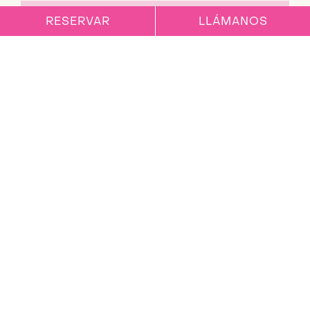
INFORMACIÓN DEL RESORT
RESERVAR
LLÁMANOS
HACER UNA RESERVA
RESERVA SEGURA
HE COMPLETADO MI RESERVA
CAMBIOS EN MI RESERVA