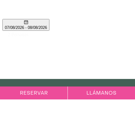
Slide3, Link to Larger Image,
RESERVAR
LLÁMANOS
OCEANFRONT PROMISE™ DE AVA
AVA Resort Cancun ofrece impresionantes
vistas al mar desde cada habitación.
El diseño del resort es arquitectónicamente